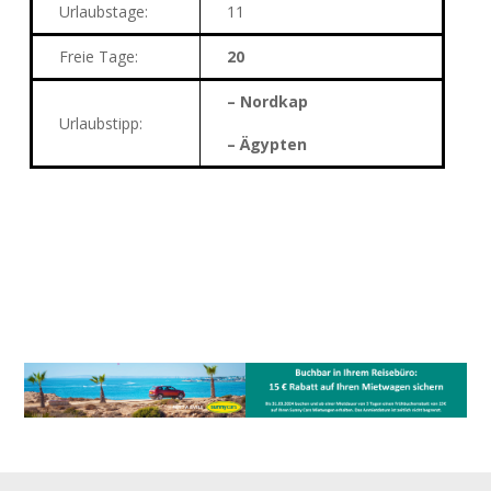
Urlaubstage
:
11
Freie Tage:
20
– Nordkap
Urlaubstipp:
– Ägypten