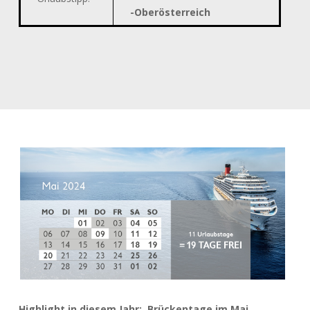
-Oberösterreich
Highlight in diesem Jahr:
Brückentag
e
im
Mai