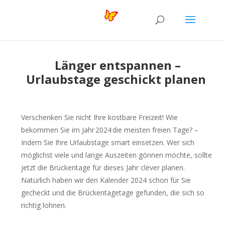
Länger entspannen –
Urlaubstage geschickt planen
Verschenken Sie
nicht Ihre
kostbare Freizeit!
Wie
bekomm
en
Sie
im Jahr 202
4
die meisten freien Tage
? –
Indem
Sie Ihre
Urlaubstage smart einset
zen
.
Wer sich
möglichst viel
e
und lange Auszeit
en
gönnen
möchte
, sollte
jetzt die Brückentage für dieses Jahr clever planen.
Natürlich haben wir
den Kalender 202
4
schon
für Sie
gecheckt und die
Brückentaget
age gefunden, die sich so
richtig lohnen.