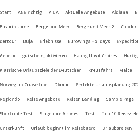
Start
AGB richtig
AIDA
Aktuelle Angebote
Aldiana
B
Bavaria some
Berge und Meer
Berge und Meer 2
Condor
dertour
Duja
Erlebnisse
Eurowings Holidays
Expediti
Gebeco
gutschein_aktivieren
Hapag Lloyd Cruises
Hurti
Klassische Urlaubsziele der Deutschen
Kreuzfahrt
Malta
Norwegian Cruise Line
Olimar
Perfekte Urlaubsplanung 20
Regiondo
Reise Angebote
Reisen Landing
Sample Page
Shortcode Test
Singepore Airlines
Test
Top 10 Reiseziel
Unterkunft
Urlaub beginnt im Reisebuero
Urlaubsreisen