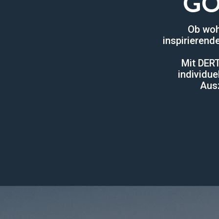
GÖ
Ob woh
inspirierend
Mit DERT
individue
Ausz