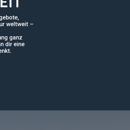
EIT
gebote,
ur weltweit –
lung ganz
n dir eine
enkt.