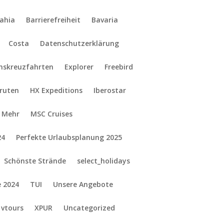
ahia
Barrierefreiheit
Bavaria
Costa
Datenschutzerklärung
onskreuzfahrten
Explorer
Freebird
gruten
HX Expeditions
Iberostar
Mehr
MSC Cruises
24
Perfekte Urlaubsplanung 2025
Schönste Strände
select_holidays
e 2024
TUI
Unsere Angebote
vtours
XPUR
Uncategorized