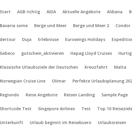
Start
AGB richtig
AIDA
Aktuelle Angebote
Aldiana
B
Bavaria some
Berge und Meer
Berge und Meer 2
Condor
dertour
Duja
Erlebnisse
Eurowings Holidays
Expediti
Gebeco
gutschein_aktivieren
Hapag Lloyd Cruises
Hurti
Klassische Urlaubsziele der Deutschen
Kreuzfahrt
Malta
Norwegian Cruise Line
Olimar
Perfekte Urlaubsplanung 20
Regiondo
Reise Angebote
Reisen Landing
Sample Page
Shortcode Test
Singepore Airlines
Test
Top 10 Reiseziel
Unterkunft
Urlaub beginnt im Reisebuero
Urlaubsreisen