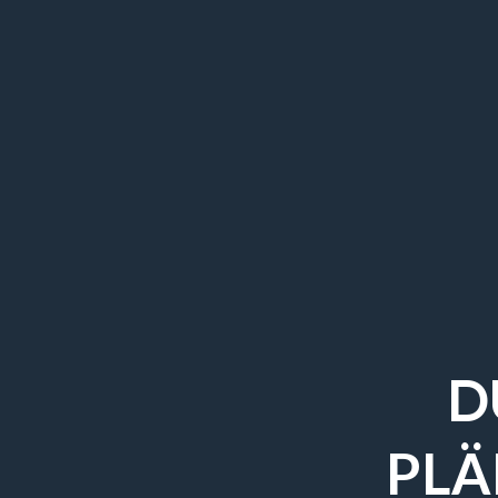
D
PLÄ