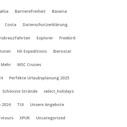
ahia
Barrierefreiheit
Bavaria
Costa
Datenschutzerklärung
onskreuzfahrten
Explorer
Freebird
gruten
HX Expeditions
Iberostar
Mehr
MSC Cruises
24
Perfekte Urlaubsplanung 2025
Schönste Strände
select_holidays
e 2024
TUI
Unsere Angebote
vtours
XPUR
Uncategorized