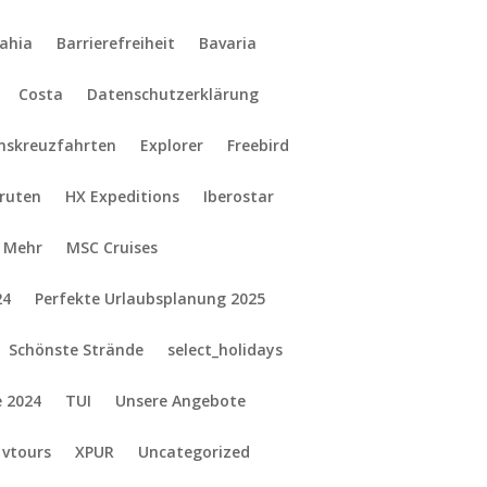
ahia
Barrierefreiheit
Bavaria
Costa
Datenschutzerklärung
onskreuzfahrten
Explorer
Freebird
gruten
HX Expeditions
Iberostar
Mehr
MSC Cruises
24
Perfekte Urlaubsplanung 2025
Schönste Strände
select_holidays
e 2024
TUI
Unsere Angebote
vtours
XPUR
Uncategorized