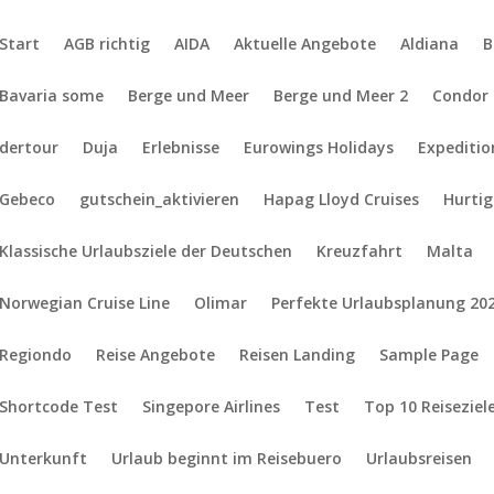
Start
AGB richtig
AIDA
Aktuelle Angebote
Aldiana
B
Bavaria some
Berge und Meer
Berge und Meer 2
Condor
dertour
Duja
Erlebnisse
Eurowings Holidays
Expediti
Gebeco
gutschein_aktivieren
Hapag Lloyd Cruises
Hurti
Klassische Urlaubsziele der Deutschen
Kreuzfahrt
Malta
Norwegian Cruise Line
Olimar
Perfekte Urlaubsplanung 20
Regiondo
Reise Angebote
Reisen Landing
Sample Page
Shortcode Test
Singepore Airlines
Test
Top 10 Reiseziel
Unterkunft
Urlaub beginnt im Reisebuero
Urlaubsreisen